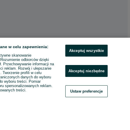
ane w celu zapewnienia:
Akceptuj wszystkie
ktywne skanowanie
. Rozumienie odbiorców dzięki
ł. Przechowywanie informacji na
ci reklam. Rozwój i ulepszanie
Akceptuj niezbędne
. Tworzenie profili w celu
raniczonych danych do wyboru
o wyboru treści. Pomiar
boru spersonalizowanych reklam.
zowanych treści.
Ustaw preferencje