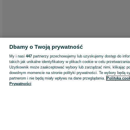
Dbamy o Twoją prywatność
My i nasi
447
partnerzy przechowujemy lub uzyskujemy dostęp do infor
takich jak unikalne identyfikatory w plikach cookie w celu przetwarzan
Użytkownik może zaakceptować wybory lub zarządzać nimi, klikając po
dowolnym momencie na stronie polityki prywatności. Te wybory będą 
partnerom i nie będą miały wpływu na dane przeglądania.
Polityka coo
Prywatności
Aplikacje mobilne OLX.pl
Pomoc
Wyróżnione ogłoszenia
Oferta dla firm