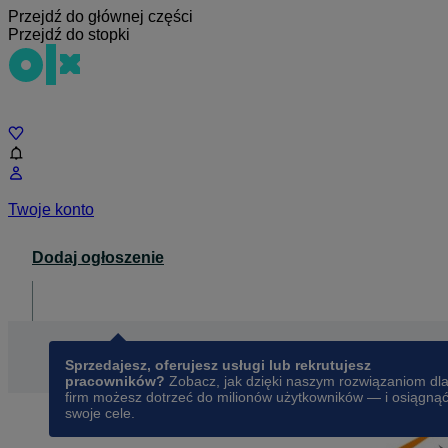
Przejdź do głównej części
Przejdź do stopki
Czat
Twoje konto
Dodaj ogłoszenie
Dla biznesu
opens in a new tab
Sprzedajesz, oferujesz usługi lub rekrutujesz
pracowników?
Zobacz, jak dzięki naszym rozwiązaniom dl
firm możesz dotrzeć do milionów użytkowników — i osiągną
swoje cele.