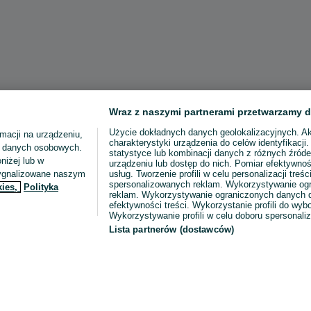
Wraz z naszymi partnerami przetwarzamy d
Użycie dokładnych danych geolokalizacyjnych. A
macji na urządzeniu,
charakterystyki urządzenia do celów identyfikacji
ia danych osobowych.
statystyce lub kombinacji danych z różnych źróde
niżej lub w
urządzeniu lub dostęp do nich. Pomiar efektywnoś
sygnalizowane naszym
usług. Tworzenie profili w celu personalizacji treści
spersonalizowanych reklam. Wykorzystywanie og
kies,
Polityka
reklam. Wykorzystywanie ograniczonych danych d
efektywności treści. Wykorzystanie profili do wy
Wykorzystywanie profili w celu doboru spersonali
Lista partnerów (dostawców)